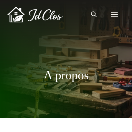
Aller
au
Men
contenu
A propos