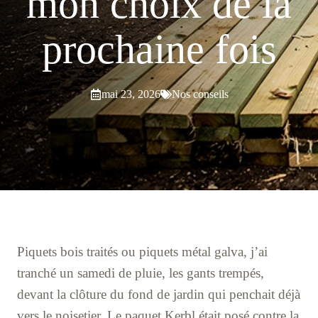
mon choix de la
prochaine fois
mai 23, 2026
Nos conseils
Piquets bois traités ou piquets métal galva, j’ai
tranché un samedi de pluie, les gants trempés,
devant la clôture du fond de jardin qui penchait déjà
vers le noisetier. Le paquet Kerbl était posé contre la