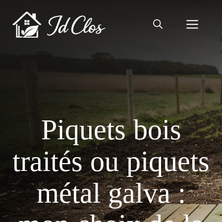
Aller
au
Men
contenu
Piquets bois
traités ou piquets
métal galva :