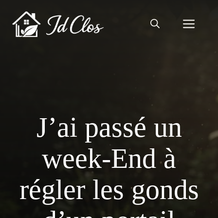
Aller
au
Men
contenu
J’ai passé un
week-End à
régler les gonds