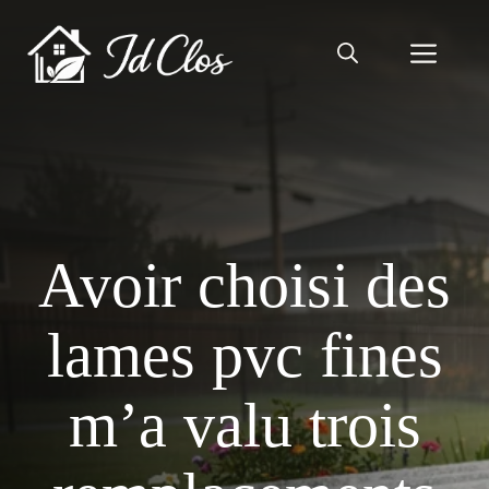
Aller
au
Men
contenu
Avoir choisi des
lames pvc fines
m’a valu trois